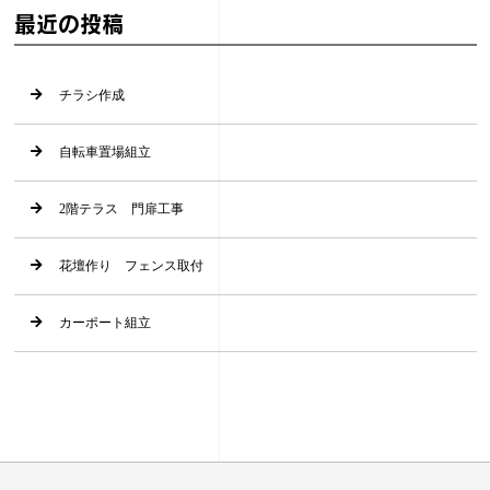
最近の投稿
チラシ作成
自転車置場組立
2階テラス 門扉工事
花壇作り フェンス取付
カーポート組立