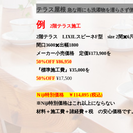
テラス屋根
急な雨にも洗濯物を濡らさず
例
2階テラス施工
2階テラス LIXILスピーネF型 size 2間✖️6
間口3600✖️出幅1800
メーカー小売価格 定価¥173,900を
50%OFF ¥86,950
『標準施工費』¥35,000
を
50%OFF
¥17,500
Ｎiji特別価格 ￥114,895 (税込)
※Niji特別価格はこれ以上にならない
材料＋施工費＋諸経費＋税 の安心価格です