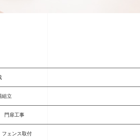
成
場組立
ス 門扉工事
 フェンス取付