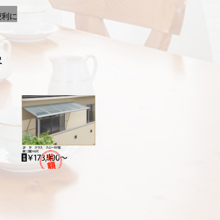
便利に
尺
。