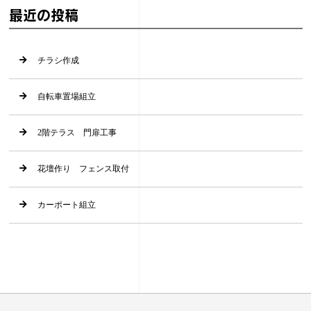
最近の投稿
チラシ作成
自転車置場組立
2階テラス 門扉工事
花壇作り フェンス取付
カーポート組立