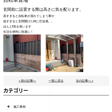
玄関前に設置する際は高さに気を配ります。
高すぎると自転車が濡れてしまう事や
低すぎると玄関開けた時に圧迫感。。
ほんと❗️気を使います
生活を便利に快適に！
« 前の記事へ
一覧に戻る
次の記事へ »
カテゴリー
施工事例