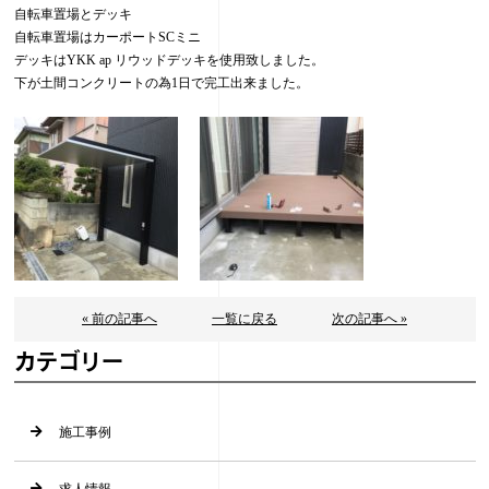
自転車置場とデッキ
自転車置場はカーポートSCミニ
デッキはYKK ap リウッドデッキを使用致しました。
下が土間コンクリートの為1日で完工出来ました。
« 前の記事へ
一覧に戻る
次の記事へ »
カテゴリー
施工事例
求人情報