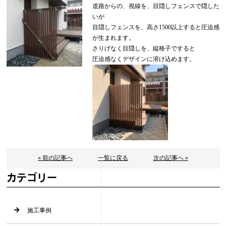
道路からの、視線を、目隠しフェンスで隠した
いが
目隠しフェンスを、高さ1500以上すると圧迫感
が生まれます。
さりげなく目隠しを、縦格子ですると
圧迫感なくデザインに溶け込めます。
« 前の記事へ
一覧に戻る
次の記事へ »
カテゴリー
施工事例