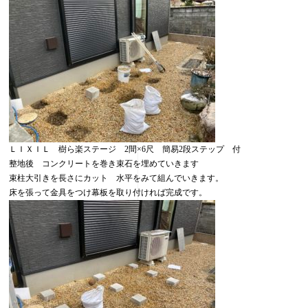
ＬＩＸＩＬ 樹ら楽ステージ 2間×6尺 簡易2段ステップ 付
整地後 コンクリートを巻き束石を埋めていきます
束柱大引きを長さにカット 水平をみて組んでいきます。
床を張って金具をつけ幕板を取り付ければ完成です。