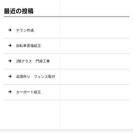
最近の投稿
チラシ作成
自転車置場組立
2階テラス 門扉工事
花壇作り フェンス取付
カーポート組立