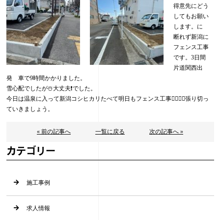
得意先にどう
してもお願い
します。に
断れず新潟に
フェンス工事
です。3日間
片道関西出
発 車で9時間かかりました。
雪心配でしたが☃️大丈夫❗️でした。
今日は温泉に入って新潟コシヒカリたべて明日もフェンス工事👷‍♂️👷‍♂️張り切っ
ていきましょう。
« 前の記事へ
一覧に戻る
次の記事へ »
カテゴリー
施工事例
求人情報