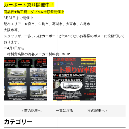
カーポート祭り開催中！
商品代➕施工費 ダブルw半額祭開催中
3月31日まで開催中
配布エリア 奈良市、生駒市、葛城市、大東市、八尾市
大阪市等、
スタッフが、一歩いっぽカーポートがついてないお客様のポストに投稿📮して
おります。
※4月1日から
材料費高騰の為各メーカー材料費10%UP
« 前の記事へ
一覧に戻る
次の記事へ »
カテゴリー