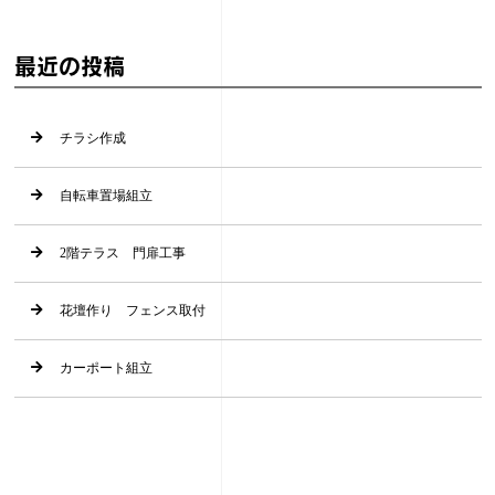
最近の投稿
チラシ作成
自転車置場組立
2階テラス 門扉工事
花壇作り フェンス取付
カーポート組立