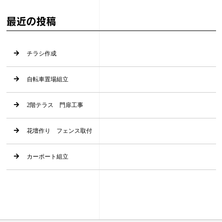
最近の投稿
チラシ作成
自転車置場組立
2階テラス 門扉工事
花壇作り フェンス取付
カーポート組立