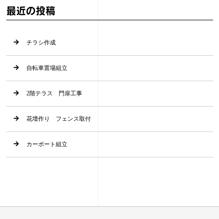
最近の投稿
チラシ作成
自転車置場組立
2階テラス 門扉工事
花壇作り フェンス取付
カーポート組立