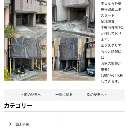
本日から外壁
屋根塗装工事
スタート
足場設置
☔️梅雨時期予定
が押しており
ます。
エクステリア
もっと綺麗に
は
お家の塗装が
重要❗️
1週間かけ化粧
してきます。
« 前の記事へ
一覧に戻る
次の記事へ »
カテゴリー
施工事例