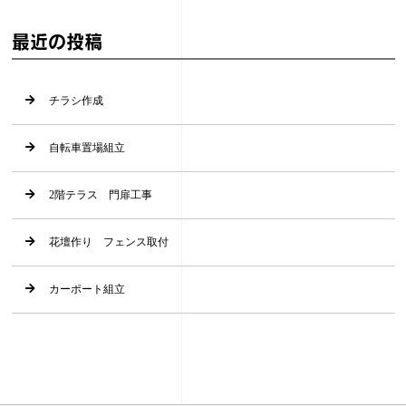
最近の投稿
チラシ作成
自転車置場組立
2階テラス 門扉工事
花壇作り フェンス取付
カーポート組立