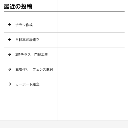
最近の投稿
チラシ作成
自転車置場組立
2階テラス 門扉工事
花壇作り フェンス取付
カーポート組立