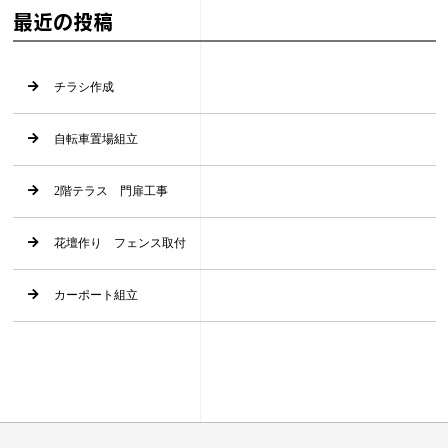
最近の投稿
チラシ作成
自転車置場組立
2階テラス 門扉工事
花壇作り フェンス取付
カーポート組立