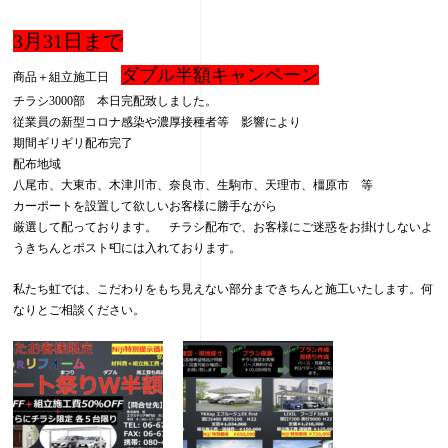
3月31日まで
ダブル半額キャンペーン
商品＋組立施工日
チラシ3000部 本日完配致しました。
従業員の新型コロナ感染や濃厚接種者等 影響により
期間ギリギリ配布完了
配布地域
八尾市、大東市、木津川市、奈良市、生駒市、天理市、橿原市 等
カーポートを設置して欲しいお客様に勝手ながら
厳選して配っております。 チラシ配布で、お客様にご迷惑をお掛けしないよ
うきちんとポスト📮には入れております。
私たち虹では、こだわりをもち見えない部分まできちんと施工いたします。何
なりとご相談ください。