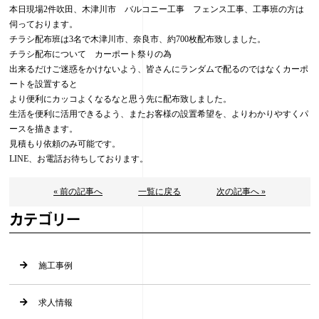
本日現場2件吹田、木津川市 バルコニー工事 フェンス工事、工事班の方は
伺っております。
チラシ配布班は3名で木津川市、奈良市、約700枚配布致しました。
チラシ配布について カーポート祭りの為
出来るだけご迷惑をかけないよう、皆さんにランダムで配るのではなくカーポ
ートを設置すると
より便利にカッコよくなるなと思う先に配布致しました。
生活を便利に活用できるよう、またお客様の設置希望を、よりわかりやすくパ
ースを描きます。
見積もり依頼のみ可能です。
LINE、お電話お待ちしております。
« 前の記事へ
一覧に戻る
次の記事へ »
カテゴリー
施工事例
求人情報