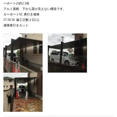
ーポートの約2.5倍
アルミ屋根 下から梁が見えない構造です。
カーポートSC 奥行き連棟
27-50.50 施工日数２日2人
連棟奥行きカット