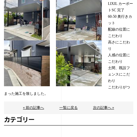
LIXIL カーポー
トSC 完了
60-50 奥行きカ
ット
配線の位置に
こだわり
高さにこだわ
り
人感の位置に
こだわり
土間、既設フ
ェンスにこだ
わり
こだわりがつ
まった施工を致しました。
« 前の記事へ
一覧に戻る
次の記事へ »
カテゴリー