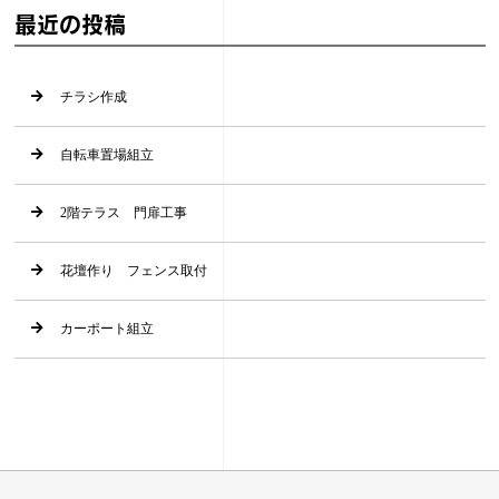
最近の投稿
チラシ作成
自転車置場組立
2階テラス 門扉工事
花壇作り フェンス取付
カーポート組立