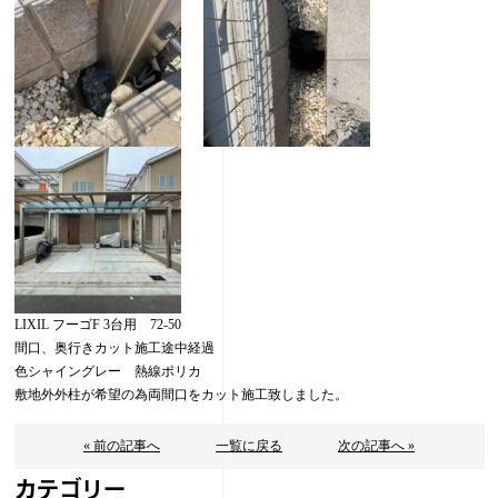
LIXIL フーゴF 3台用 72-50
間口、奥行きカット施工途中経過
色シャイングレー 熱線ポリカ
敷地外外柱が希望の為両間口をカット施工致しました。
« 前の記事へ
一覧に戻る
次の記事へ »
カテゴリー