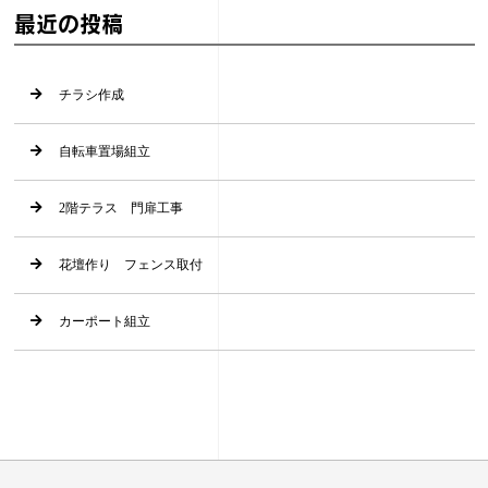
最近の投稿
チラシ作成
自転車置場組立
2階テラス 門扉工事
花壇作り フェンス取付
カーポート組立