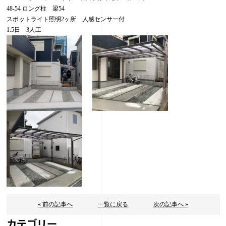
48-54 ロング柱 梁54
スポットライト照明2ヶ所 人感センサー付
1.5日 3人工
« 前の記事へ
一覧に戻る
次の記事へ »
カテゴリー