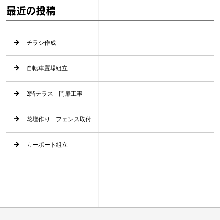
最近の投稿
チラシ作成
自転車置場組立
2階テラス 門扉工事
花壇作り フェンス取付
カーポート組立